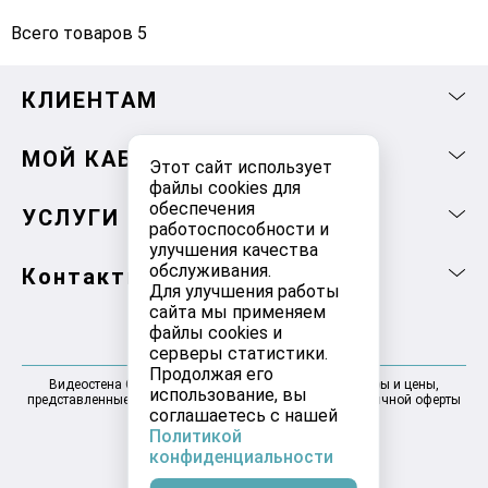
Всего товаров 5
КЛИЕНТАМ
МОЙ КАБИНЕТ
Этот сайт использует
файлы cookies для
обеспечения
УСЛУГИ
работоспособности и
улучшения качества
обслуживания.
Контакты
Для улучшения работы
сайта мы применяем
файлы cookies и
серверы статистики.
Продолжая его
Видеостена Самара 2025-2026 © Информация, товары и цены,
использование, вы
представленные на сайте, не являются договором публичной оферты
соглашаетесь с нашей
Политикой
конфиденциальности