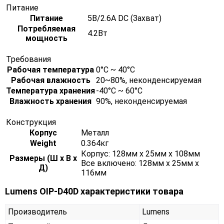
Питание
Питание
5В/2.6A DC (Захват)
Потребляемая
4.2Вт
мощность
Требования
Рабочая температура
0°C ~ 40°C
Рабочая влажность
20~80%, неконденсируемая
Температура хранения
-40°C ~ 60°C
Влажность хранения
90%, неконденсируемая
Конструкция
Корпус
Металл
Weight
0.364кг
Корпус: 128мм x 25мм x 108мм
Размеры (Ш х В х
Все включено: 128мм x 25мм x
Д)
116мм
Lumens OIP-D40D характеристики товара
Производитель
Lumens