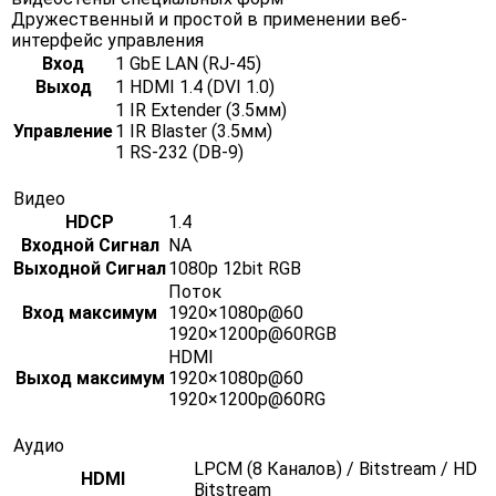
Дружественный и простой в применении веб-
интерфейс управления
Вход
1 GbE LAN (RJ-45)
Выход
1 HDMI 1.4 (DVI 1.0)
1 IR Extender (3.5мм)
Управление
1 IR Blaster (3.5мм)
1 RS-232 (DB-9)
Видео
HDCP
1.4
Входной Сигнал
NA
Выходной Сигнал
1080p 12bit RGB
Поток
Вход максимум
1920×1080p@60
1920×1200p@60RGB
HDMI
Выход максимум
1920×1080p@60
1920×1200p@60RG
Аудио
LPCM (8 Каналов) / Bitstream / HD
HDMI
Bitstream