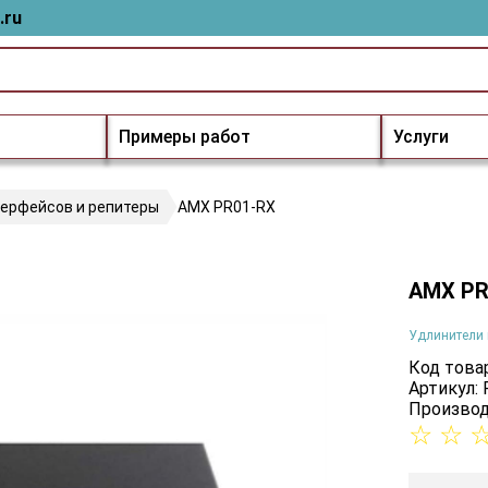
.ru
Примеры работ
Услуги
терфейсов и репитеры
AMX PR01-RX
AMX PR
Удлинители 
Код товар
Артикул:
Производ
☆
☆