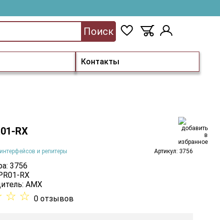
Поиск
Контакты
01-RX
интерфейсов и репитеры
Артикул: 3756
а: 3756
 PR01-RX
итель:
AMX
☆
☆
☆
0 отзывов