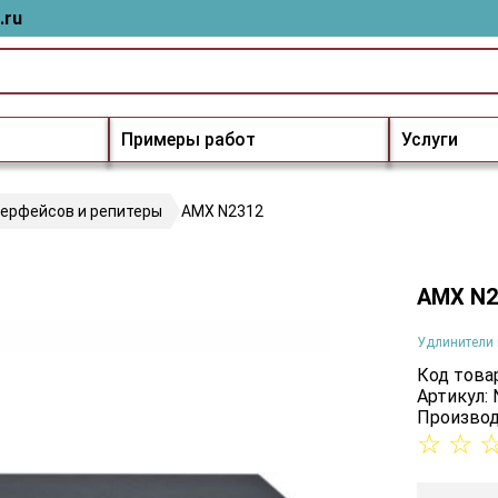
.ru
Примеры работ
Услуги
терфейсов и репитеры
AMX N2312
AMX N2
Удлинители 
Код товар
Артикул:
Производ
☆
☆