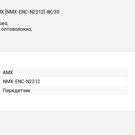
X [NMX-ENC-N2312] 4K/30.
рео;
 оптоволокно;
AMX
NMX-ENC-N2312
Передатчик