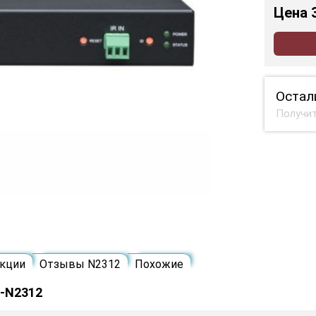
Цена
Остал
Получит
кции
Отзывы N2312
Похожие
C-N2312