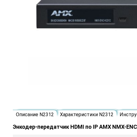
Описание N2312
Характеристики N2312
Инстру
Энкодер-передатчик HDMI по IP AMX NMX-EN