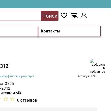
Поиск
Контакты
312
интерфейсов и репитеры
Артикул: 3795
а: 3795
 N2312
итель:
AMX
☆
☆
☆
0 отзывов