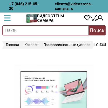
+7 (846) 215-05-
clients@videostena-
30
samara.ru
ВИДЕОСТЕНЫ
САМАРА
Поиск
Главная
Каталог
Профессиональные дисплеи
LG 43UH