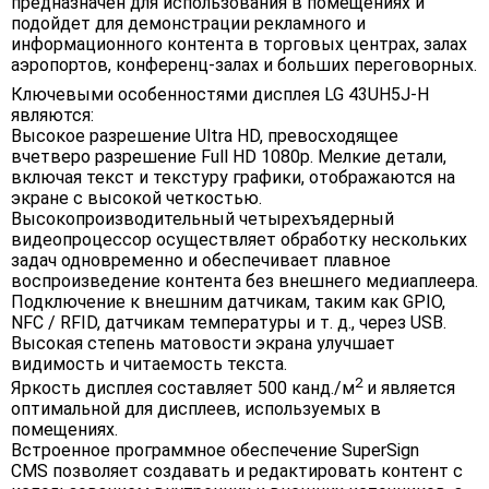
предназначен для использования в помещениях и
подойдет для демонстрации рекламного и
информационного контента в торговых центрах, залах
аэропортов, конференц-залах и больших переговорных.
Ключевыми особенностями дисплея LG 43UH5J-H
являются:
Высокое разрешение Ultra HD, превосходящее
вчетверо разрешение Full HD 1080p. Мелкие детали,
включая текст и текстуру графики, отображаются на
экране с высокой четкостью.
Высокопроизводительный четырехъядерный
видеопроцессор осуществляет обработку нескольких
задач одновременно и обеспечивает плавное
воспроизведение контента без внешнего медиаплеера.
Подключение к внешним датчикам, таким как GPIO,
NFC / RFID, датчикам температуры и т. д., через USB.
Высокая степень матовости экрана улучшает
видимость и читаемость текста.
2
Яркость дисплея составляет 500 канд./м
и является
оптимальной для дисплеев, используемых в
помещениях.
Встроенное программное обеспечение SuperSign
CMS позволяет создавать и редактировать контент с