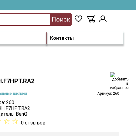
Поиск
Контакты
H.F7HPT.RA2
альные дисплеи
Артикул: 260
а: 260
 9H.F7HPT.RA2
итель:
BenQ
☆
☆
☆
0 отзывов