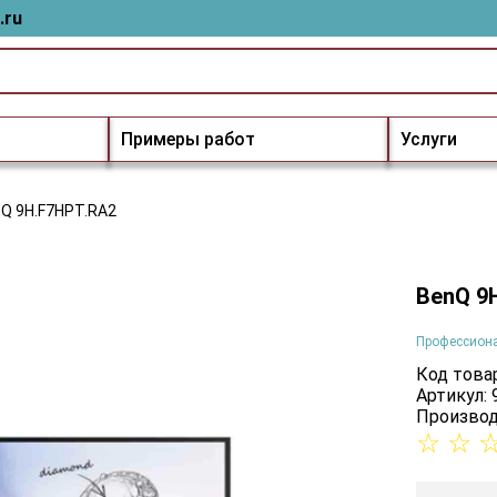
.ru
Примеры работ
Услуги
Q 9H.F7HPT.RA2
BenQ 9
Профессион
Код товар
Артикул:
Производ
☆
☆