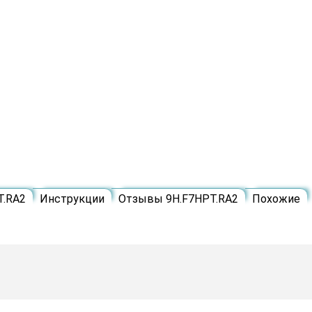
T.RA2
Инструкции
Отзывы 9H.F7HPT.RA2
Похожие