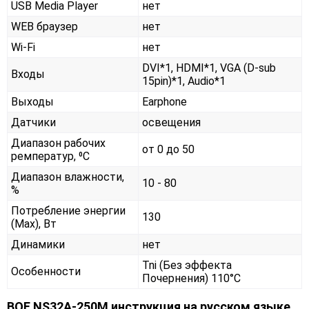
USB Media Player
нет
WEB браузер
нет
Wi-Fi
нет
DVI*1, HDMI*1, VGA (D-sub
Входы
15pin)*1, Audio*1
Выходы
Earphone
Датчики
освещения
Диапазон рабочих
от 0 до 50
ремператур, ⁰С
Диапазон влажности,
10 - 80
%
Потребление энергии
130
(Max), Вт
Динамики
нет
Tni (Без эффекта
Особенности
Почернения) 110°C
BOE NS32A-250M инструкция на русском языке