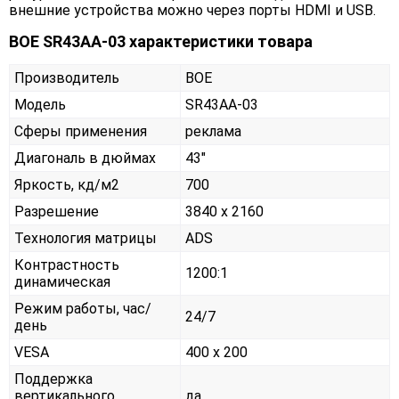
внешние устройства можно через порты HDMI и USB.
BOE SR43AA-03 характеристики товара
Производитель
BOE
Модель
SR43AA-03
Сферы применения
реклама
Диагональ в дюймах
43"
Яркость, кд/м2
700
Разрешение
3840 x 2160
Технология матрицы
ADS
Контрастность
1200:1
динамическая
Режим работы, час/
24/7
день
VESA
400 x 200
Поддержка
вертикального
да