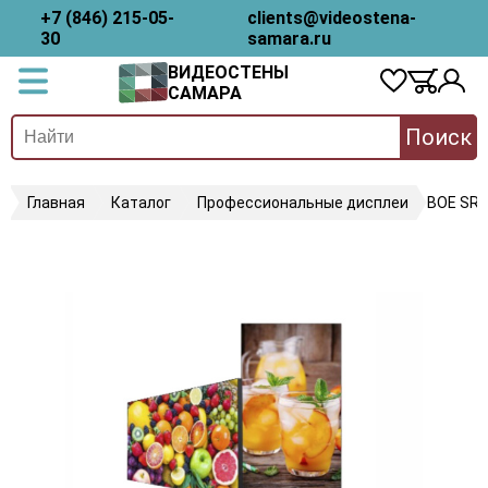
+7 (846) 215-05-
clients@videostena-
30
samara.ru
ВИДЕОСТЕНЫ
САМАРА
Поиск
Главная
Каталог
Профессиональные дисплеи
BOE SR4