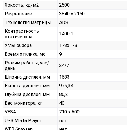
Яркость, кд/м2
2500
Разрешение
3840 x 2160
Технология матрицы
ADS
Контрастность
1400:1
статическая
Углы обзора
178x178
Время отклика, мс
9
Режим работы, час/
24/7
день
Ширина дисплея, мм
1683
Высота дисплея, мм
975,34
Глубина дисплея, мм
86,2
Вес монитора, кг
40
VESA
710 х 600
USB Media Player
нет
WEB браузер
нет