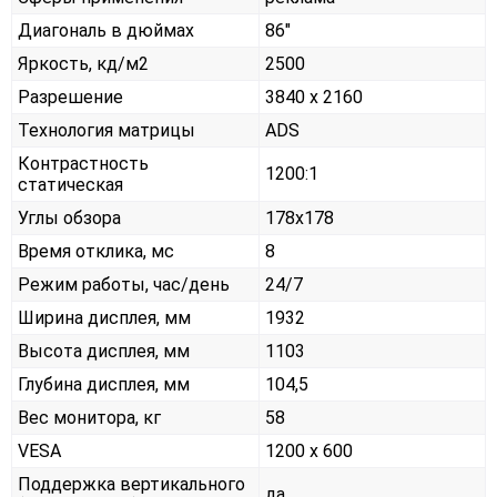
Диагональ в дюймах
86"
Яркость, кд/м2
2500
Разрешение
3840 x 2160
Технология матрицы
ADS
Контрастность
1200:1
статическая
Углы обзора
178x178
Время отклика, мс
8
Режим работы, час/день
24/7
Ширина дисплея, мм
1932
Высота дисплея, мм
1103
Глубина дисплея, мм
104,5
Вес монитора, кг
58
VESA
1200 х 600
Поддержка вертикального
да