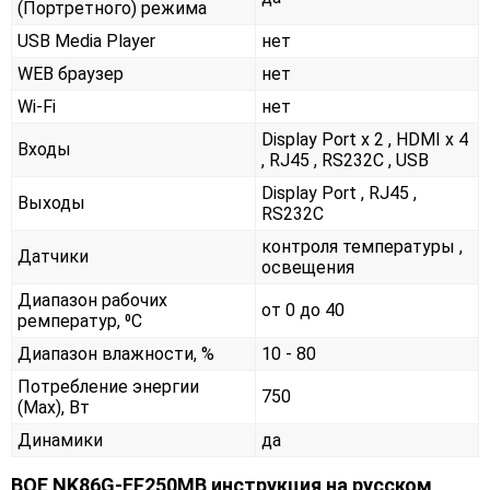
(Портретного) режима
USB Media Player
нет
WEB браузер
нет
Wi-Fi
нет
Display Port x 2 , HDMI x 4
Входы
, RJ45 , RS232С , USB
Display Port , RJ45 ,
Выходы
RS232С
контроля температуры ,
Датчики
освещения
Диапазон рабочих
от 0 до 40
ремператур, ⁰С
Диапазон влажности, %
10 - 80
Потребление энергии
750
(Max), Вт
Динамики
да
BOE NK86G-EF250MB инструкция на русском