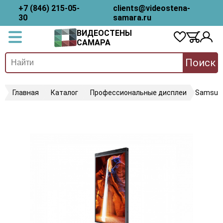
+7 (846) 215-05-
clients@videostena-
30
samara.ru
ВИДЕОСТЕНЫ
САМАРА
Поиск
Главная
Каталог
Профессиональные дисплеи
Samsun