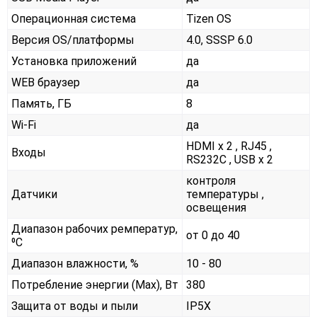
Операционная система
Tizen OS
Версия OS/платформы
4.0, SSSP 6.0
Установка приложений
да
WEB браузер
да
Память, ГБ
8
Wi-Fi
да
HDMI x 2 , RJ45 ,
Входы
RS232С , USB x 2
контроля
Датчики
температуры ,
освещения
Диапазон рабочих ремператур,
от 0 до 40
⁰С
Диапазон влажности, %
10 - 80
Потребление энергии (Max), Вт
380
Защита от воды и пыли
IP5X