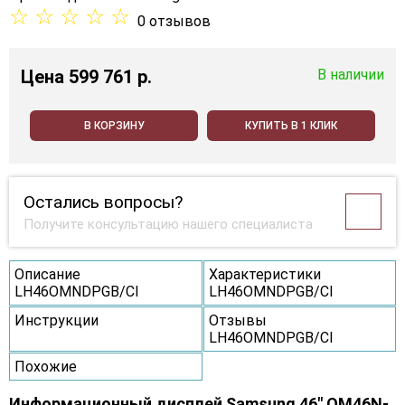
☆
☆
☆
☆
☆
0 отзывов
Цена
599 761 p.
В наличии
В КОРЗИНУ
КУПИТЬ В 1 КЛИК
Остались вопросы?
Получите консультацию нашего специалиста
Описание
Характеристики
LH46OMNDPGB/CI
LH46OMNDPGB/CI
Инструкции
Отзывы
LH46OMNDPGB/CI
Похожие
Информационный дисплей Samsung 46" OM46N-