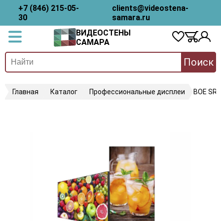
+7 (846) 215-05-
clients@videostena-
30
samara.ru
ВИДЕОСТЕНЫ
САМАРА
Поиск
Главная
Каталог
Профессиональные дисплеи
BOE SR8