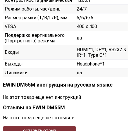
Контрастность динамическая
1200:1
Режим работы, час/день
24/7
Размер рамки (T/B/L/R), мм
6/6/6/6
VESA
400 x 400
Поддержка вертикального
да
(Портретного) режима
HDMI*1, DP*1, RS232 &
Входы
IR*1, Type C*1
Выходы
Headphone*1
Динамики
да
EWIN DM55M инструкция на русском языке
На этот товар еще нет инструкций
Отзывы на
EWIN DM55M
На этот товар еще нет отзывов.