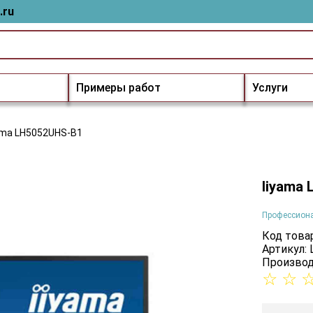
.ru
Примеры работ
Услуги
ama LH5052UHS-B1
Iiyama
Профессион
Код товар
Артикул:
Производ
☆
☆