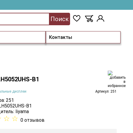
Поиск
Контакты
 LH5052UHS-B1
альные дисплеи
Артикул: 251
а: 251
 LH5052UHS-B1
итель:
Iiyama
☆
☆
☆
0 отзывов