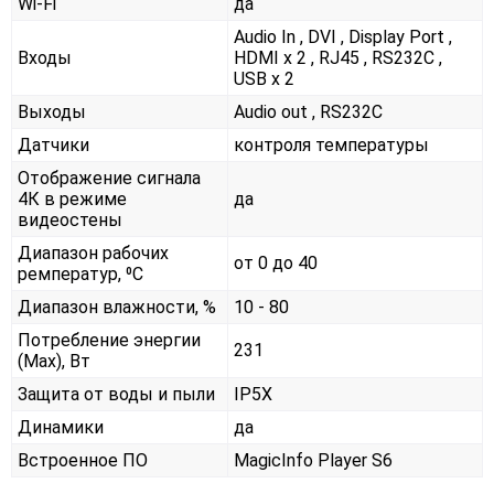
Wi-Fi
да
Audio In , DVI , Display Port ,
Входы
HDMI x 2 , RJ45 , RS232С ,
USB x 2
Выходы
Audio out , RS232С
Датчики
контроля температуры
Отображение сигнала
4К в режиме
да
видеостены
Диапазон рабочих
от 0 до 40
ремператур, ⁰С
Диапазон влажности, %
10 - 80
Потребление энергии
231
(Max), Вт
Защита от воды и пыли
IP5X
Динамики
да
Встроенное ПО
MagicInfo Player S6