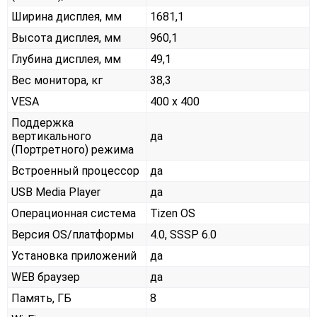
Ширина дисплея, мм
1681,1
Высота дисплея, мм
960,1
Глубина дисплея, мм
49,1
Вес монитора, кг
38,3
VESA
400 x 400
Поддержка
вертикального
да
(Портретного) режима
Встроенный процессор
да
USB Media Player
да
Операционная система
Tizen OS
Версия OS/платформы
4.0, SSSP 6.0
Установка приложений
да
WEB браузер
да
Память, ГБ
8