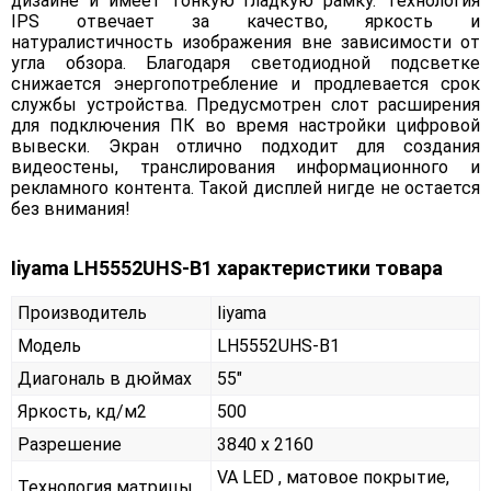
дизайне и имеет тонкую гладкую рамку. Технология
IPS отвечает за качество, яркость и
натуралистичность изображения вне зависимости от
угла обзора. Благодаря светодиодной подсветке
снижается энергопотребление и продлевается срок
службы устройства. Предусмотрен слот расширения
для подключения ПК во время настройки цифровой
вывески. Экран отлично подходит для создания
видеостены, транслирования информационного и
рекламного контента. Такой дисплей нигде не остается
без внимания!
Iiyama LH5552UHS-B1 характеристики товара
Производитель
Iiyama
Модель
LH5552UHS-B1
Диагональ в дюймах
55"
Яркость, кд/м2
500
Разрешение
3840 x 2160
VA LED , матовое покрытие,
Технология матрицы