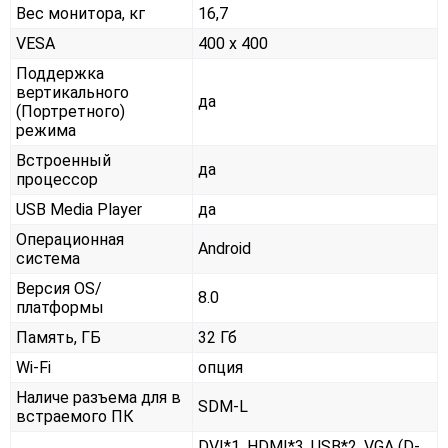
Вес монитора, кг
16,7
VESA
400 x 400
Поддержка
вертикального
да
(Портретного)
режима
Встроенный
да
процессор
USB Media Player
да
Операционная
Android
система
Версия OS/
8.0
платформы
Память, ГБ
32 Гб
Wi-Fi
опция
Наличе разъема для в
SDM-L
встраемого ПК
DVI*1, HDMI*3, USB*2, VGA (D-