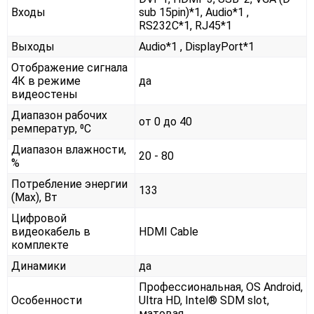
Входы
sub 15pin)*1, Audio*1 ,
RS232С*1, RJ45*1
Выходы
Audio*1 , DisplayPort*1
Отображение сигнала
4К в режиме
да
видеостены
Диапазон рабочих
от 0 до 40
ремператур, ⁰С
Диапазон влажности,
20 - 80
%
Потребление энергии
133
(Max), Вт
Цифровой
видеокабель в
HDMI Cable
комплекте
Динамики
да
Профессиональная, OS Android,
Особенности
Ultra HD, Intel® SDM slot,
матовая