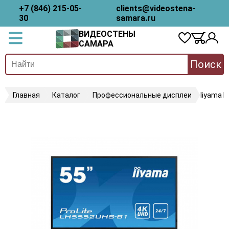
+7 (846) 215-05-
clients@videostena-
30
samara.ru
ВИДЕОСТЕНЫ
САМАРА
Поиск
Главная
Каталог
Профессиональные дисплеи
Iiyama 