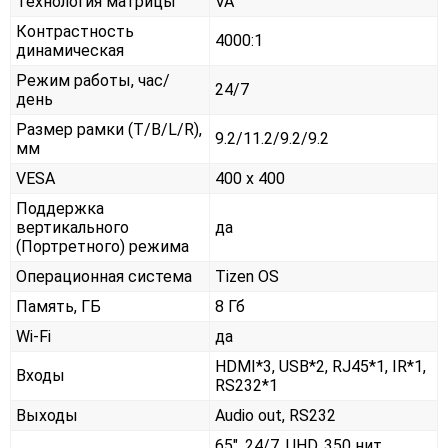
Технология матрицы
VA
Контрастность
4000:1
динамическая
Режим работы, час/
24/7
день
Размер рамки (T/B/L/R),
9.2/11.2/9.2/9.2
мм
VESA
400 x 400
Поддержка
вертикального
да
(Портретного) режима
Операционная система
Tizen OS
Память, ГБ
8 Гб
Wi-Fi
да
HDMI*3, USB*2, RJ45*1, IR*1,
Входы
RS232*1
Выходы
Audio out, RS232
65", 24/7, UHD, 350 нит,