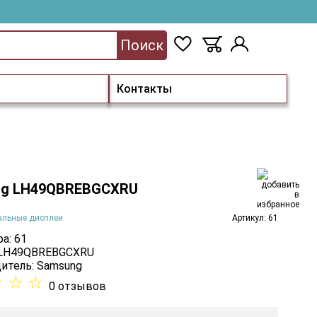
Поиск
Контакты
ng LH49QBREBGCXRU
альные дисплеи
Артикул: 61
а: 61
 LH49QBREBGCXRU
итель:
Samsung
☆
☆
☆
0 отзывов