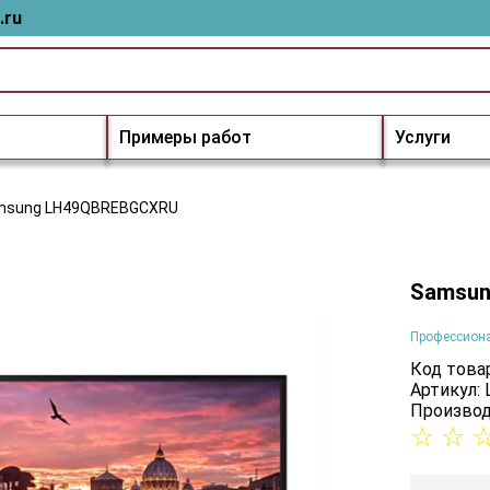
.ru
Примеры работ
Услуги
msung LH49QBREBGCXRU
Samsu
Профессион
Код товар
Артикул:
Производ
☆
☆