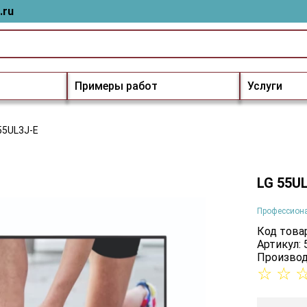
.ru
Примеры работ
Услуги
55UL3J-E
LG 55U
Профессион
Код товар
Артикул:
Производ
☆
☆