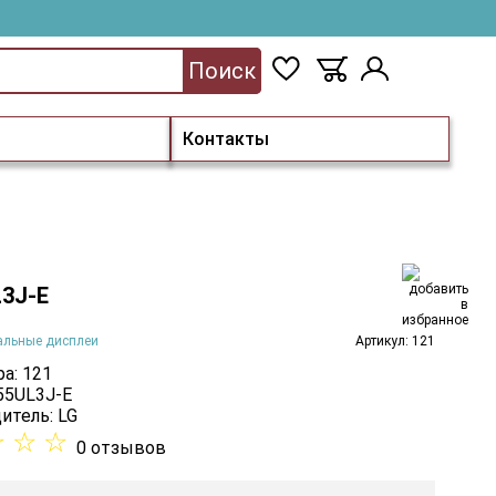
Поиск
Контакты
L3J-E
альные дисплеи
Артикул: 121
а: 121
 55UL3J-E
итель:
LG
☆
☆
☆
0 отзывов