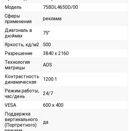
Модель
75BDL4650D/00
Сферы
реклама
применения
Диагональ в
75"
дюймах
Яркость, кд/м2
500
Разрешение
3840 x 2160
Технология
ADS
матрицы
Контрастность
1200:1
динамическая
Режим работы,
24/7
час/день
VESA
600 x 400
Поддержка
вертикального
да
(Портретного)
режима