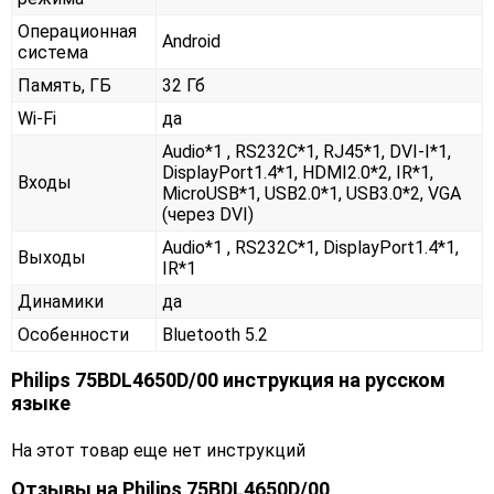
Операционная
Android
система
Память, ГБ
32 Гб
Wi-Fi
да
Audio*1 , RS232С*1, RJ45*1, DVI-I*1,
DisplayPort1.4*1, HDMI2.0*2, IR*1,
Входы
MicroUSB*1, USB2.0*1, USB3.0*2, VGA
(через DVI)
Audio*1 , RS232С*1, DisplayPort1.4*1,
Выходы
IR*1
Динамики
да
Особенности
Bluetooth 5.2
Philips 75BDL4650D/00 инструкция на русском
языке
На этот товар еще нет инструкций
Отзывы на
Philips 75BDL4650D/00