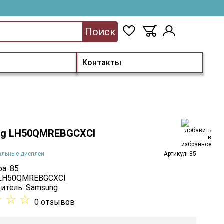
Поиск
Контакты
g LH50QMREBGCXCI
альные дисплеи
Артикул: 85
а: 85
 LH50QMREBGCXCI
итель:
Samsung
☆
☆
☆
0 отзывов