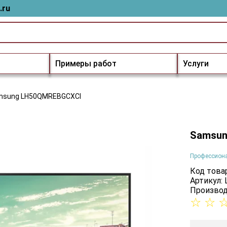
.ru
Примеры работ
Услуги
msung LH50QMREBGCXCI
Samsun
Профессион
Код товар
Артикул:
Производ
☆
☆