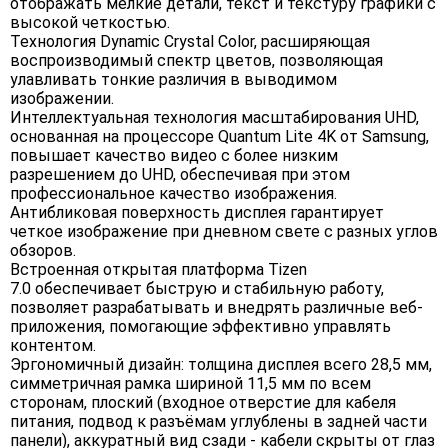
отображать мелкие детали, текст и текстуру графики с
высокой четкостью.
Технология Dynamic Crystal Color, расширяющая
воспроизводимый спектр цветов, позволяющая
улавливать тонкие различия в выводимом
изображении.
Интеллектуальная технология масштабирования UHD,
основанная на процессоре Quantum Lite 4K от Samsung,
повышает качество видео с более низким
разрешением до UHD, обеспечивая при этом
профессиональное качество изображения.
Антибликовая поверхность дисплея гарантирует
четкое изображение при дневном свете с разных углов
обзоров.
Встроенная открытая платформа Tizen
7.0 обеспечивает быструю и стабильную работу,
позволяет разрабатывать и внедрять различные веб-
приложения, помогающие эффективно управлять
контентом.
Эргономичный дизайн: толщина дисплея всего 28,5 мм,
симметричная рамка шириной 11,5 мм по всем
сторонам, плоский (входное отверстие для кабеля
питания, подвод к разъёмам углублены в задней части
панели), аккуратный вид сзади - кабели скрыты от глаз