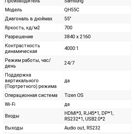
Производитель
Samsung
Модель
QH55C
Диагональ в дюймах
55"
Яркость, кд/м2
700
Разрешение
3840 x 2160
Контрастность
4000:1
динамическая
Режим работы, час/
24/7
день
Поддержка
вертикального
да
(Портретного) режима
Операционная система
Tizen OS
Wi-Fi
да
HDMI*3, RJ45*1, DP*1,
Входы
RS232*1, USB2.0*2
Выходы
Audio out, RS232