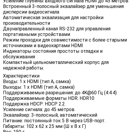
Усиление глубины входного сигнала HDMI до 45 метров
Встроенный 3-полосный эквалайзер для уменьшения
дисперсии видеосигнала
Автоматическая эквализация для настройки
производительности
Двунаправленный канал RS-232 для управления
портативными устройствами
Режим проходки для совместимости с более старыми
источниками и видеокартами HDMI
Индикаторы состояния простоты отладки и
обслуживания
Компактный цельнометаллический корпус для
надежной работы.
Характеристики
Входы: 1 x HDMI (тип A, самка)
Выходы: 1 x HDMI (тип A, самка)
Поддерживаемые разрешения: до 4K@60 Гц (4:4:4)
Поддерживаемые форматы HDR: HDR10
Поддержка HDCP: HDCP 2.2.
Усиление сигнала: до 45 метров
Эквалайзер: 3-полосный, автоматический
Питание: постоянный ток 5 В через USB-порт.
Габариты: 102 x 62 x 25 мм (Ш x В x Г)
Вес: 150 г