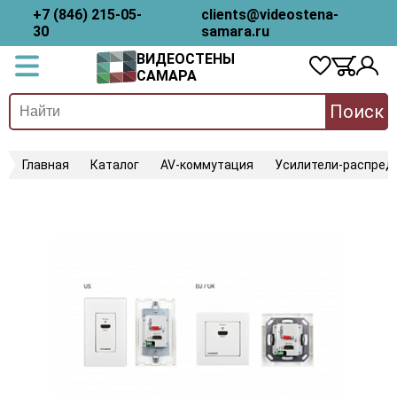
+7 (846) 215-05-
clients@videostena-
30
samara.ru
ВИДЕОСТЕНЫ
САМАРА
Поиск
Главная
Каталог
AV-коммутация
Усилители-распред