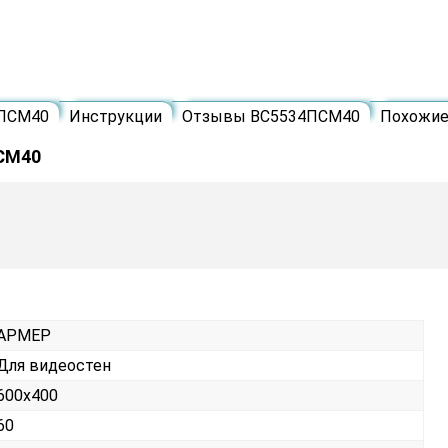
4ПСМ40
Инструкции
Отзывы ВС5534ПСМ40
Похожи
СМ40
АРМЕР
Для видеостен
600х400
60