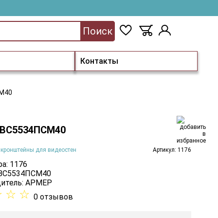
Поиск
Контакты
М40
 ВС5534ПСМ40
 кронштейны для видеостен
Артикул: 1176
а: 1176
 ВС5534ПСМ40
итель:
АРМЕР
☆
☆
☆
0 отзывов