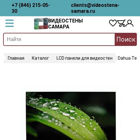
+7 (846) 215-05-
clients@videostena-
30
samara.ru
ВИДЕОСТЕНЫ
САМАРА
Поиск
Главная
Каталог
LCD панели для видеостен
Dahua Tec