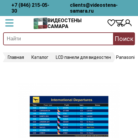
+7 (846) 215-05-
clients@videostena-
30
samara.ru
ВИДЕОСТЕНЫ
САМАРА
Поиск
Главная
Каталог
LCD панели для видеостен
Panasonic