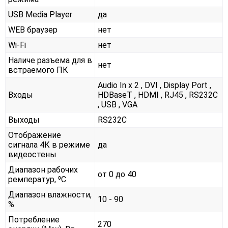
USB Media Player
да
WEB браузер
нет
Wi-Fi
нет
Наличе разъема для в
нет
встраемого ПК
Audio In x 2 , DVI , Display Port ,
Входы
HDBaseT , HDMI , RJ45 , RS232С
, USB , VGA
Выходы
RS232С
Отображение
сигнала 4К в режиме
да
видеостены
Диапазон рабочих
от 0 до 40
ремператур, ⁰С
Диапазон влажности,
10 - 90
%
Потребление
270