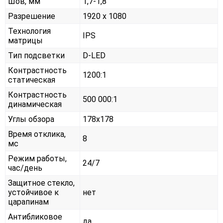
Шов, мм
1,7-1,8
Разрешение
1920 x 1080
Технология
IPS
матрицы
Тип подсветки
D-LED
Контрастность
1200:1
статическая
Контрастность
500 000:1
динамическая
Углы обзора
178x178
Время отклика,
8
мс
Режим работы,
24/7
час/день
Защитное стекло,
устойчивое к
нет
царапинам
Антибликовое
да