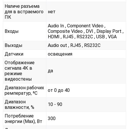
Наличе разъема
для в встраемого
нет
ПК
Audio In , Component Video ,
Входы
Composite Video , DVI , Display Port ,
HDMI , RJ45 , RS232С , USB , VGA
Выходы
Audio out , RJ45 , RS232С
Датчики
освещения
Отображение
сигнала 4К в
да
режиме
видеостены
Диапазон рабочих
от 0 до 40
ремператур, ⁰С
Диапазон
10 - 90
влажности, %
Потребление
300
энергии (Max), Вт