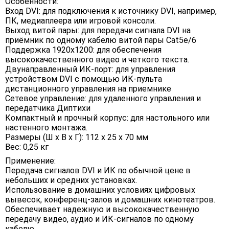
Особенности:
Вход DVI: для подключения к источнику DVI, например,
ПК, медиаплеера или игровой консоли.
Выход витой пары: для передачи сигнала DVI на
приёмник по одному кабелю витой пары Cat5e/6
Поддержка 1920x1200: для обеспечения
высококачественного видео и четкого текста.
Двунаправленный ИК-порт: для управления
устройством DVI с помощью ИК-пульта
дистанционного управления на приемнике
Сетевое управление: для удаленного управления и
передатчика Диптихи
Компактный и прочный корпус: для настольного или
настенного монтажа.
Размеры (Ш х В х Г): 112 х 25 х 70 мм
Вес: 0,25 кг
Применение:
Передача сигналов DVI и ИК по обычной цене в
небольших и средних установках.
Использование в домашних условиях цифровых
вывесок, конференц-залов и домашних кинотеатров.
Обеспечивает надежную и высококачественную
передачу видео, аудио и ИК-сигналов по одному
кабелю.