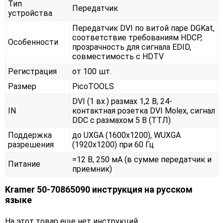
Тип
Передатчик
устройства
Передатчик DVI по витой паре DGKat,
соответствие требованиям HDCP,
Особенности
прозрачность для сигнала EDID,
совместимость с HDTV
Регистрация
от 100 шт.
Размер
PicoTOOLS
DVI (1 вх.) размах 1,2 В, 24-
IN
контактная розетка DVI Molex, сигнал
DDC с размахом 5 В (ТТЛ)
Поддержка
до UXGA (1600x1200), WUXGA
разрешения
(1920x1200) при 60 Гц
=12 В, 250 мА (в сумме передатчик и
Питание
приемник)
Kramer 50-70865090 инструкция на русском
языке
На этот товар еще нет инструкций