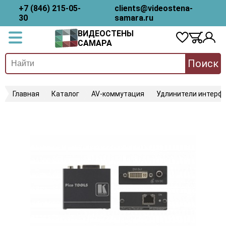
+7 (846) 215-05-
clients@videostena-
30
samara.ru
ВИДЕОСТЕНЫ
САМАРА
Поиск
Главная
Каталог
AV-коммутация
Удлинители интерфе