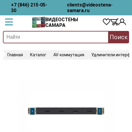
+7 (846) 215-05-
clients@videostena-
30
samara.ru
ВИДЕОСТЕНЫ
САМАРА
Поиск
Главная
Каталог
AV-коммутация
Удлинители интерфе