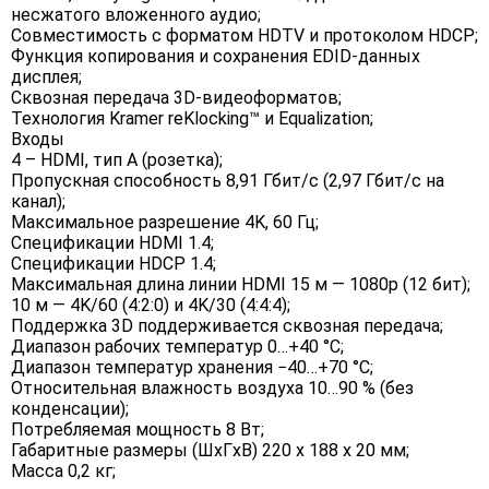
несжатого вложенного аудио;
Совместимость с форматом HDTV и протоколом HDCP;
Функция копирования и сохранения EDID-данных
дисплея;
Сквозная передача 3D-видеоформатов;
Технология Kramer reKlocking™ и Equalization;
Входы
4 – HDMI, тип А (розетка);
Пропускная способность 8,91 Гбит/с (2,97 Гбит/с на
канал);
Максимальное разрешение 4K, 60 Гц;
Спецификации HDMI 1.4;
Спецификации HDCP 1.4;
Максимальная длина линии HDMI 15 м — 1080p (12 бит);
10 м — 4K/60 (4:2:0) и 4K/30 (4:4:4);
Поддержка 3D поддерживается сквозная передача;
Диапазон рабочих температур 0…+40 °C;
Диапазон температур хранения −40…+70 °C;
Относительная влажность воздуха 10…90 % (без
конденсации);
Потребляемая мощность 8 Вт;
Габаритные размеры (ШxГxВ) 220 x 188 x 20 мм;
Масса 0,2 кг;