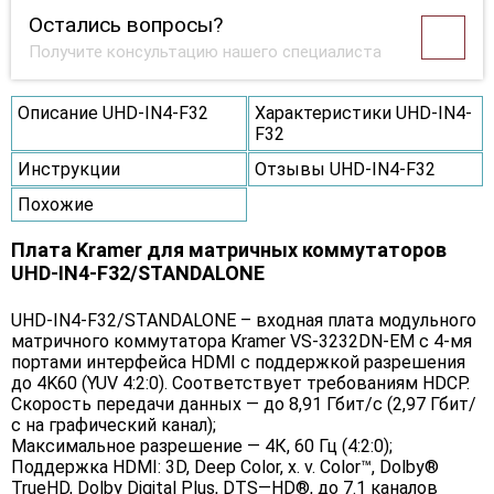
Остались вопросы?
Получите консультацию нашего специалиста
Описание UHD-IN4-F32
Характеристики UHD-IN4-
F32
Инструкции
Отзывы UHD-IN4-F32
Похожие
Плата Kramer для матричных коммутаторов
UHD-IN4-F32/STANDALONE
UHD-IN4-F32/STANDALONE – входная плата модульного
матричного коммутатора Kramer VS-3232DN-EM с 4-мя
портами интерфейса HDMI с поддержкой разрешения
до 4K60 (YUV 4:2:0). Соответствует требованиям HDCP.
Скорость передачи данных — до 8,91 Гбит/с (2,97 Гбит/
с на графический канал);
Максимальное разрешение — 4К, 60 Гц (4:2:0);
Поддержка HDMI: 3D, Deep Color, x. v. Color™, Dolby®
TrueHD, Dolby Digital Plus, DTS—HD®, до 7.1 каналов