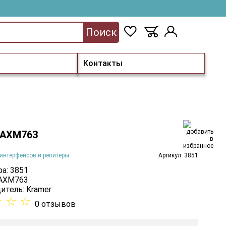
Поиск
Контакты
 AXM763
интерфейсов и репитеры
Артикул: 3851
а: 3851
 AXM763
итель:
Kramer
☆
☆
☆
0 отзывов