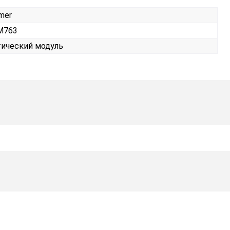
mer
M763
ический модуль