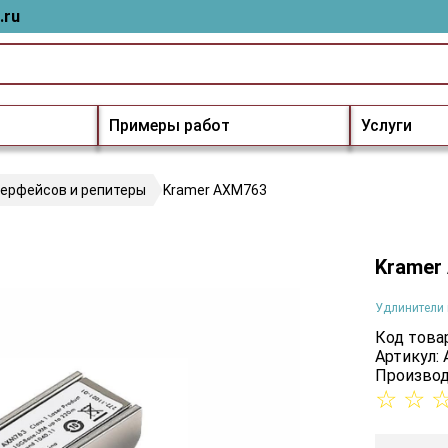
.ru
Примеры работ
Услуги
терфейсов и репитеры
Kramer AXM763
Kramer
Удлинители 
Код товар
Артикул:
Производ
☆
☆