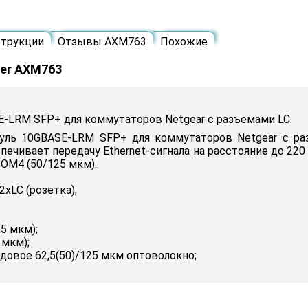
трукции
Отзывы AXM763
Похожие
er AXM763
LRM SFP+ для коммутаторов Netgear с разъемами LC.
ль 10GBASE-LRM SFP+ для коммутаторов Netgear с раз
печивает передачу Ethernet-сигнала на расстояние до 2
OM4 (50/125 мкм).
xLC (розетка);
5 мкм);
 мкм);
довое 62,5(50)/125 мкм оптоволокно;