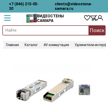
+7 (846) 215-05-
clients@videostena-
30
samara.ru
ВИДЕОСТЕНЫ
САМАРА
Поиск
Главная
Каталог
AV-коммутация
Удлинители интерфе