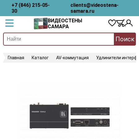
+7 (846) 215-05-
clients@videostena-
30
samara.ru
ВИДЕОСТЕНЫ
САМАРА
Поиск
Главная
Каталог
AV-коммутация
Удлинители интерфе