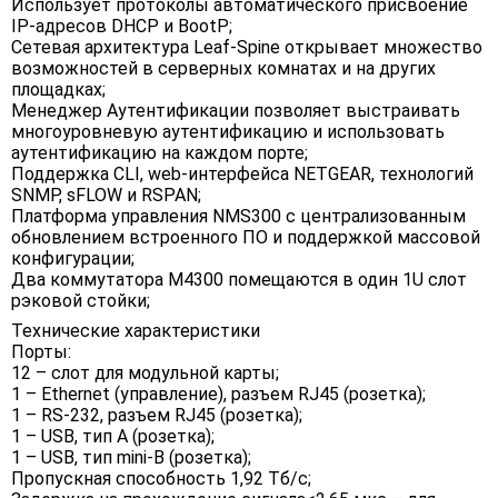
Использует протоколы автоматического присвоение
IP-адресов DHCP и BootP;
Сетевая архитектура Leaf-Spine открывает множество
возможностей в серверных комнатах и на других
площадках;
Менеджер Аутентификации позволяет выстраивать
многоуровневую аутентификацию и использовать
аутентификацию на каждом порте;
Поддержка CLI, web-интерфейса NETGEAR, технологий
SNMP, sFLOW и RSPAN;
Платформа управления NMS300 с централизованным
обновлением встроенного ПО и поддержкой массовой
конфигурации;
Два коммутатора M4300 помещаются в один 1U слот
рэковой стойки;
Технические характеристики
Порты:
12 – слот для модульной карты;
1 – Ethernet (управление), разъем RJ45 (розетка);
1 – RS-232, разъем RJ45 (розетка);
1 – USB, тип A (розетка);
1 – USB, тип mini-B (розетка);
Пропускная способность 1,92 Тб/с;