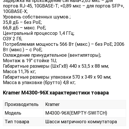
Задержка на прохождение сигнала<2,65 мкс – для
портов RJ-45, 10GBASE-T; <0,89 мкс – для портов SFP+,
10GBASE-X;
Уровень собственных шумов ;
35,8 дБ – без PoE;
66,8 дБ – макс. PoE;
Центральный процессор 1,4 ГГц;
ОЗУ 2 Гб;
Потребляемая мощность 566 Вт (макс.) – без PoE; 2006
Вт (макс.) – с PoE;
Охлаждение принудительное (вентиляторы);
Монтаж в 19″ стойкe 1U;
Габаритные размеры (ШxГxВ) 440 x 53,5 x 88 мм;
Масса 11,76 кг;
Габаритные размеры упаковки 570 x 349 x 90 мм;
Масса в упаковке (брутто) 4,8 кг;
Kramer M4300-96X характеристики товара
Производитель
Kramer
Модель
M4300-96X(EMPTY-SWITCH)
Тип товара
Шасси матричного коммутатора