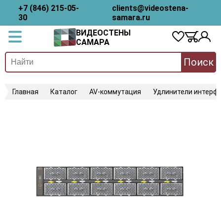
+7 (846) 215-05-
clients@videostena-
30
samara.ru
ВИДЕОСТЕНЫ
САМАРА
Поиск
Главная
Каталог
AV-коммутация
Удлинители интерфе