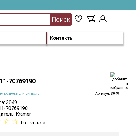
Поиск
Контакты
 11-70769190
аспределители сигнала
Артикул: 3049
а: 3049
 11-70769190
итель:
Kramer
☆
☆
☆
0 отзывов