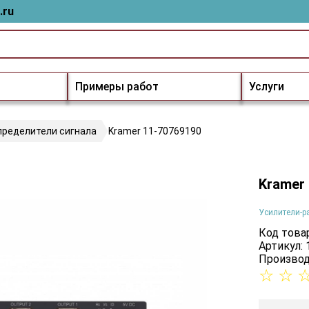
.ru
Примеры работ
Услуги
пределители сигнала
Kramer 11-70769190
Kramer
Усилители-р
Код товар
Артикул:
Производ
☆
☆