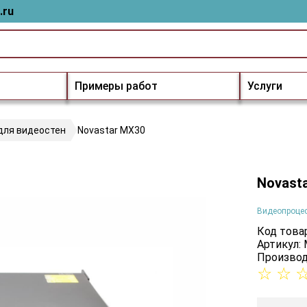
.ru
Примеры работ
Услуги
для видеостен
Novastar MX30
Novast
Видеопроцес
Код товар
Артикул:
Производ
☆
☆