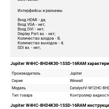
Интерфейсы и разъемы
Вход HDMI - да;
Вход VGA - нет;
Вход DVI - нет;
Display Port вх. - нет;
Количество входов - 8;
Количество выходов - 4;
SDI вх. - нет;
Jupiter W4HC-8HD4K30-1SSD-16RAM характери
Производитель
Jupiter
Серия
Winwall
Модель
CatalystV-W12HC-8
Тип товара
Контроллер видеос
Jupiter W4HC-8HD4K30-1SSD-16RAM инструкци