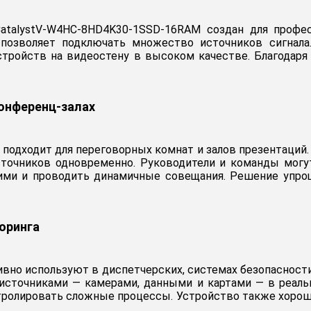
CatalystV-W4HC-8HD4K30-1SSD-16RAM создан для профе
позволяет подключать множество источников сигнал
тройств на видеостену в высоком качестве. Благодаря
конференц-залах
о подходит для переговорных комнат и залов презентаций
сточников одновременно. Руководители и команды могу
ими и проводить динамичные совещания. Решение упро
оринга
тивно используют в диспетчерских, системах безопаснос
источниками — камерами, данными и картами — в реаль
тролировать сложные процессы. Устройство также хорошо