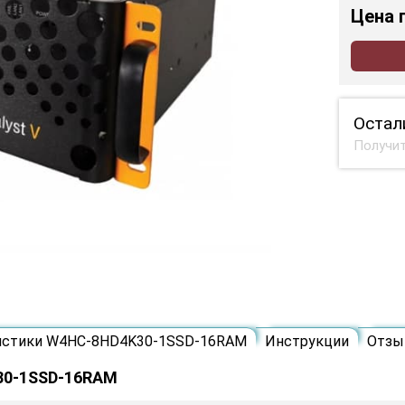
Цена
Остал
Получит
истики W4HC-8HD4K30-1SSD-16RAM
Инструкции
Отзы
30-1SSD-16RAM