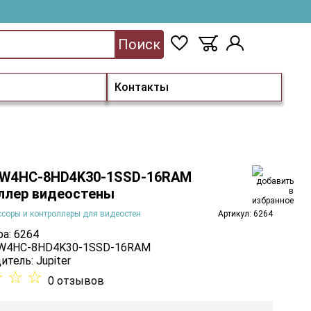
Поиск
Контакты
r W4HC-8HD4K30-1SSD-16RAM
ллер видеостены
соры и контроллеры для видеостен
Артикул: 6264
а: 6264
 W4HC-8HD4K30-1SSD-16RAM
итель:
Jupiter
☆
☆
☆
0 отзывов