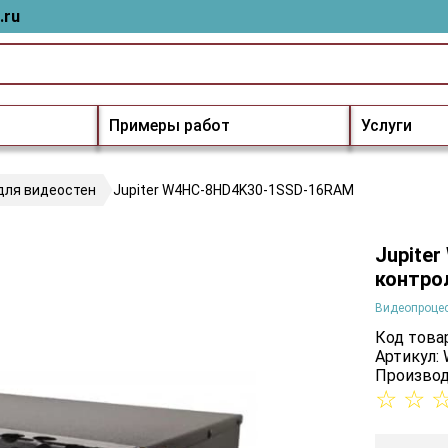
.ru
Примеры работ
Услуги
для видеостен
Jupiter W4HC-8HD4K30-1SSD-16RAM
Jupite
контро
Видеопроцес
Код товар
Артикул:
Производ
☆
☆