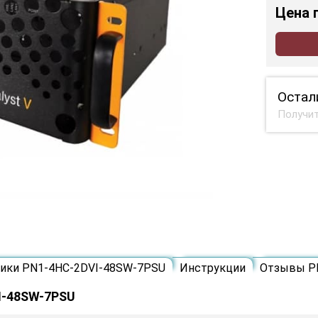
Цена
Остал
Получит
тики PN1-4HC-2DVI-48SW-7PSU
Инструкции
Отзывы P
I-48SW-7PSU