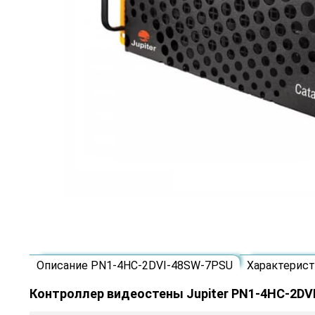
Описание PN1-4HC-2DVI-48SW-7PSU
Характерис
Контроллер видеостены Jupiter PN1-4HC-2DV