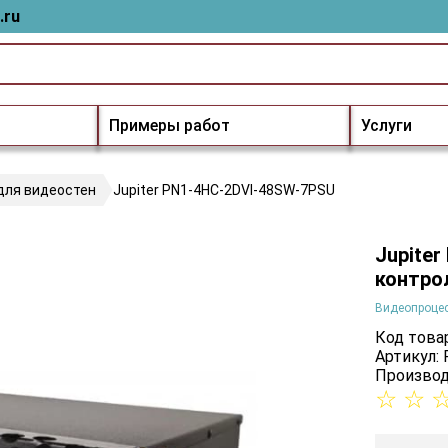
.ru
Примеры работ
Услуги
для видеостен
Jupiter PN1-4HC-2DVI-48SW-7PSU
Jupite
контро
Видеопроцес
Код товар
Артикул:
Производ
☆
☆