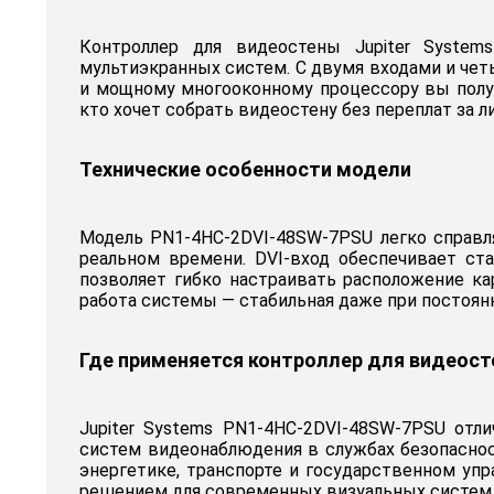
Контроллер для видеостены Jupiter Syste
мультиэкранных систем. С двумя входами и чет
и мощному многооконному процессору вы получ
кто хочет собрать видеостену без переплат за 
Технические особенности модели
Модель PN1-4HC-2DVI-48SW-7PSU легко справ
реальном времени. DVI-вход обеспечивает с
позволяет гибко настраивать расположение ка
работа системы — стабильная даже при постоян
Где применяется контроллер для видеос
Jupiter Systems PN1-4HC-2DVI-48SW-7PSU отл
систем видеонаблюдения в службах безопаснос
энергетике, транспорте и государственном уп
решением для современных визуальных систем,