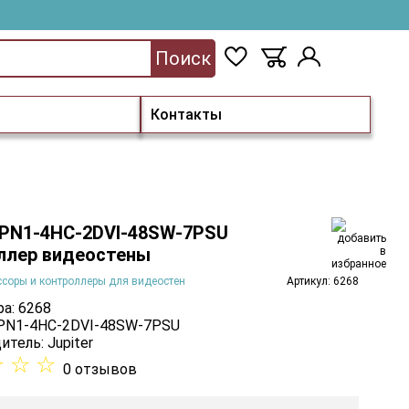
Поиск
Контакты
r PN1-4HC-2DVI-48SW-7PSU
ллер видеостены
соры и контроллеры для видеостен
Артикул: 6268
а: 6268
 PN1-4HC-2DVI-48SW-7PSU
итель:
Jupiter
☆
☆
☆
0 отзывов