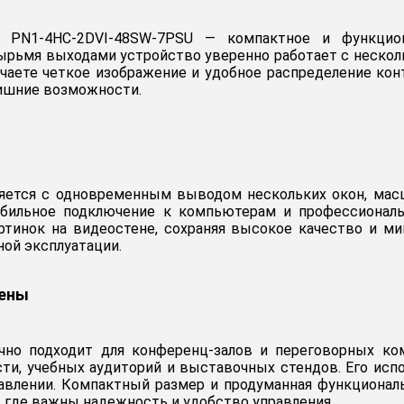
ms PN1-4HC-2DVI-48SW-7PSU — компактное и функцио
ырьмя выходами устройство уверенно работает с несколь
аете четкое изображение и удобное распределение конт
лишние возможности.
ляется с одновременным выводом нескольких окон, мас
табильное подключение к компьютерам и профессионал
ртинок на видеостене, сохраняя высокое качество и ми
ной эксплуатации.
тены
ично подходит для конференц-залов и переговорных ком
ти, учебных аудиторий и выставочных стендов. Его испо
равлении. Компактный размер и продуманная функциона
 где важны надежность и удобство управления.