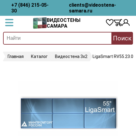
+7 (846) 215-05-
clients@videostena-
30
samara.ru
ВИДЕОСТЕНЫ
САМАРА
Поиск
Главная
Каталог
Видеостена 3х2
LigaSmart RV55.23.08