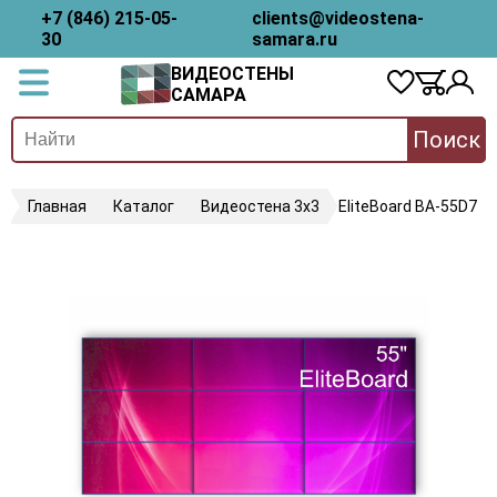
+7 (846) 215-05-
clients@videostena-
30
samara.ru
ВИДЕОСТЕНЫ
САМАРА
Поиск
Главная
Каталог
Видеостена 3х3
EliteBoard BA-55D7