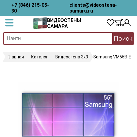
+7 (846) 215-05-
clients@videostena-
30
samara.ru
ВИДЕОСТЕНЫ
САМАРА
Поиск
Главная
Каталог
Видеостена 3х3
Samsung VM55B-E