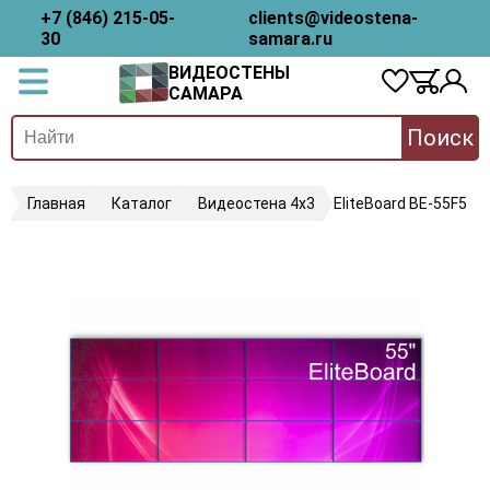
+7 (846) 215-05-
clients@videostena-
30
samara.ru
ВИДЕОСТЕНЫ
САМАРА
Поиск
Главная
Каталог
Видеостена 4х3
EliteBoard BE-55F5