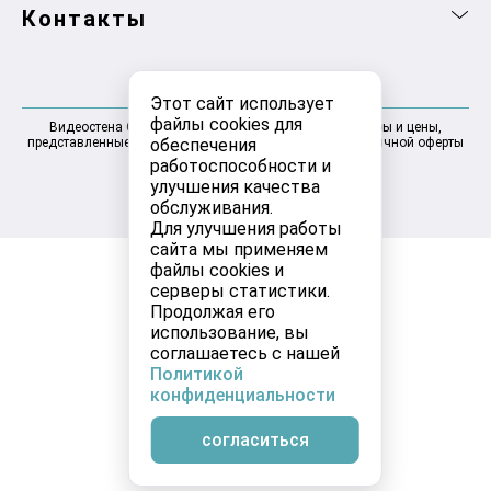
Контакты
Этот сайт использует
файлы cookies для
Видеостена Самара 2025-2026 © Информация, товары и цены,
обеспечения
представленные на сайте, не являются договором публичной оферты
работоспособности и
улучшения качества
обслуживания.
Для улучшения работы
сайта мы применяем
файлы cookies и
серверы статистики.
Продолжая его
использование, вы
соглашаетесь с нашей
Политикой
конфиденциальности
согласиться