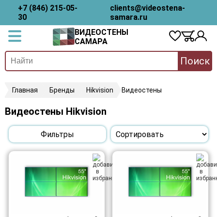
+7 (846) 215-05-
clients@videostena-
30
samara.ru
ВИДЕОСТЕНЫ
САМАРА
Поиск
Главная
Бренды
Hikvision
Видеостены
Видеостены Hikvision
Фильтры