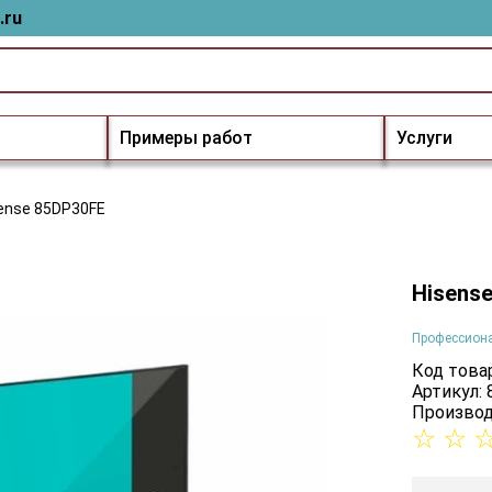
.ru
Примеры работ
Услуги
ense 85DP30FE
Hisens
Профессион
Код товар
Артикул:
Производ
☆
☆