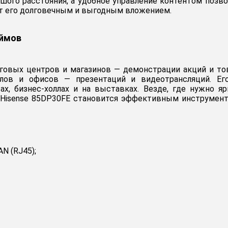
ьшого расстояния, а удобное управление контентом позв
т его долговечным и выгодным вложением.
юймов
рговых центров и магазинов — демонстрации акций и тов
залов и офисов — презентаций и видеотрансляций. Ег
тах, бизнес-холлах и на выставках. Везде, где нужно
й Hisense 85DP30FE становится эффективным инструмен
AN (RJ45);