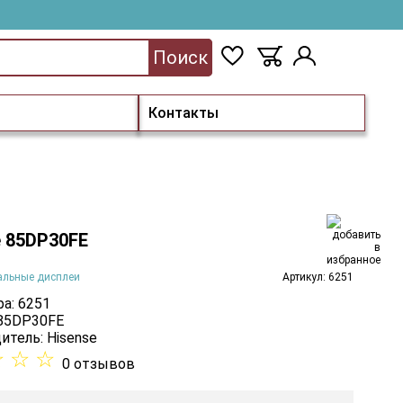
Поиск
Контакты
e 85DP30FE
альные дисплеи
Артикул: 6251
а: 6251
 85DP30FE
итель:
Hisense
☆
☆
☆
0 отзывов