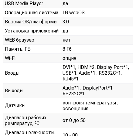
USB Media Player
да
Операционная система
LG webOS
Версия OS/платформы
3.0
Установка приложений
да
WEB браузер
нет
Память, ГБ
8 Гб
Wi-Fi
опция
DVI*1, HDMI*2, Display Port*1,
Входы
USB*1, Audio*1 , RS232С*1,
RJ45*1
Audio*1 , DisplayPort*1,
Выходы
RS232С*1
контроля температуры ,
Датчики
освещения
Диапазон рабочих
от 0 до 50
ремператур, ⁰С
Диапазон влажности,
10 - 80