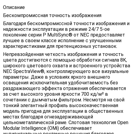
Описание
Бескомпромиссная точность изображения
Благодаря бескомпромиссной точности изображения и
надежности эксплуатации в режиме 24/7 5-ое
поколение серии Р MultiSync® от NEC предоставляет
лучшее в своем классе исполнение с улучшенными
характеристиками для претенциозных установок.
Непревзойденная четкость изображения и точность
цвета достигаются с помощью обработки сигнала 8K,
широкого цветового охвата и встроенного устройства
NEC SpectraView®, контроллирующего все визуальные
параметры. Даже в условиях яркого внешнего
освещения исключительная удобочитаемость без
раздражающего эффекта отражения обеспечивается
за счет высокого уровня яркости 700 кд/м² в
сочетании с дымчатым фильтром. Несмотря на свой
тонкий элегантный профиль высококачественная
модель пригодна для эксплуатации в общественных
местах благодаря огнезадерживающей
цельнометаллической раме. Слотовая технология Open
Modular Intelligence (OMi) обеспечивает
индивидуальные рекламные решения благодаря