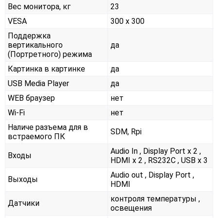
Вес монитора, кг
23
VESA
300 x 300
Поддержка
вертикального
да
(Портретного) режима
Картинка в картинке
да
USB Media Player
да
WEB браузер
нет
Wi-Fi
нет
Наличе разъема для в
SDM, Rpi
встраемого ПК
Audio In , Display Port x 2 ,
Входы
HDMI x 2 , RS232С , USB x 3
Audio out , Display Port ,
Выходы
HDMI
контроля температуры ,
Датчики
освещения