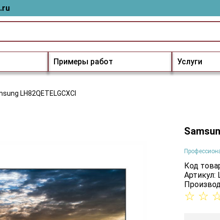
.ru
Примеры работ
Услуги
msung LH82QETELGCXCI
Samsun
Профессион
Код товар
Артикул:
Производ
☆
☆