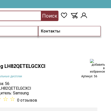
Поиск
Контакты
g LH82QETELGCXCI
альные дисплеи
Артикул: 56
а: 56
 LH82QETELGCXCI
итель:
Samsung
☆
☆
☆
0 отзывов