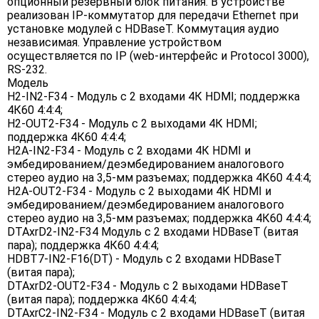
опционный резервный блок питания. В устройстве
реализован IP-коммутатор для передачи Ethernet при
установке модулей с HDBaseT. Коммутация аудио
независимая. Управление устройством
осуществляется по IP (web-интерфейс и Protocol 3000),
RS-232.
Модель
H2-IN2-F34 - Модуль c 2 входами 4К HDMI; поддержка
4К60 4:4:4;
H2-OUT2-F34 - Модуль c 2 выходами 4К HDMI;
поддержка 4К60 4:4:4;
H2A-IN2-F34 - Модуль c 2 входами 4К HDMI и
эмбедированием/деэмбедированием аналогового
стерео аудио на 3,5-мм разъемах; поддержка 4К60 4:4:4;
H2A-OUT2-F34 - Модуль c 2 выходами 4К HDMI и
эмбедированием/деэмбедированием аналогового
стерео аудио на 3,5-мм разъемах; поддержка 4К60 4:4:4;
DTAxrD2-IN2-F34 Модуль c 2 входами HDBaseT (витая
пара); поддержка 4К60 4:4:4;
HDBT7-IN2-F16(DT) - Модуль c 2 входами HDBaseT
(витая пара);
DTAxrD2-OUT2-F34 - Модуль c 2 выходами HDBaseT
(витая пара); поддержка 4К60 4:4:4;
DTAxrC2-IN2-F34 - Модуль c 2 входами HDBaseT (витая