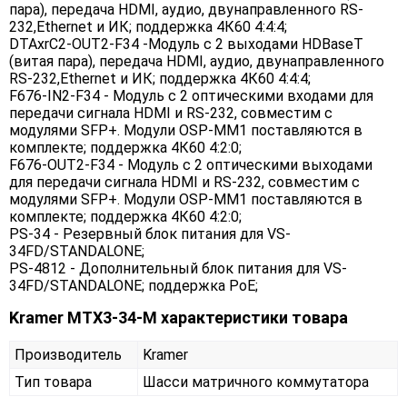
пара), передача HDMI, аудио, двунаправленного RS-
232,Ethernet и ИК; поддержка 4К60 4:4:4;
DTAxrC2-OUT2-F34 -Модуль c 2 выходами HDBaseT
(витая пара), передача HDMI, аудио, двунаправленного
RS-232,Ethernet и ИК; поддержка 4К60 4:4:4;
F676-IN2-F34 - Модуль с 2 оптическими входами для
передачи сигнала HDMI и RS-232, совместим с
модулями SFP+. Модули OSP-MM1 поставляются в
комплекте; поддержка 4К60 4:2:0;
F676-OUT2-F34 - Модуль с 2 оптическими выходами
для передачи сигнала HDMI и RS-232, совместим с
модулями SFP+. Модули OSP-MM1 поставляются в
комплекте; поддержка 4К60 4:2:0;
PS-34 - Резервный блок питания для VS-
34FD/STANDALONE;
PS-4812 - Дополнительный блок питания для VS-
34FD/STANDALONE; поддержка PoE;
Kramer MTX3-34-M характеристики товара
Производитель
Kramer
Тип товара
Шасси матричного коммутатора