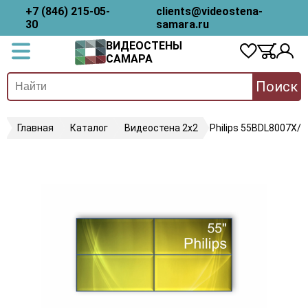
+7 (846) 215-05-
clients@videostena-
30
samara.ru
ВИДЕОСТЕНЫ
САМАРА
Поиск
Главная
Каталог
Видеостена 2x2
Philips 55BDL8007X/0