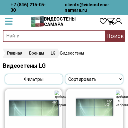
+7 (846) 215-05-
clients@videostena-
30
samara.ru
ВИДЕОСТЕНЫ
САМАРА
Поиск
Главная
Бренды
LG
Видеостены
Видеостены LG
Фильтры