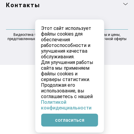
Контакты
Этот сайт использует
файлы cookies для
Видеостена Самара 2025-2026 © Информация, товары и цены,
обеспечения
представленные на сайте, не являются договором публичной оферты
работоспособности и
улучшения качества
обслуживания.
Для улучшения работы
сайта мы применяем
файлы cookies и
серверы статистики.
Продолжая его
использование, вы
соглашаетесь с нашей
Политикой
конфиденциальности
согласиться