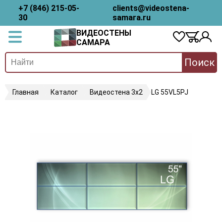
+7 (846) 215-05-
clients@videostena-
30
samara.ru
ВИДЕОСТЕНЫ
САМАРА
Поиск
Главная
Каталог
Видеостена 3х2
LG 55VL5PJ